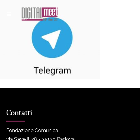
Contatti
Fondazione Comunica
via Savelli, 28 - 35129 Padova