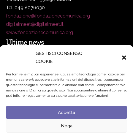
Tel. 049 8076030
fondazione@fondazionecomunica.org
digitalmeet@digitalmeet.it
www.fondazionecomunica.org
Ultime news
GESTISCI CONSENSO
COOKIE
secsolutionforum 2026: è Bologna la nuova capitale
italiana della security
27 Luglio 2026
Per fornire le migliori esperienze, utilizziamo tecnologie come i cookie per
memorizzare e/o accedere alle informazioni del dispositivo. Il consenso a
Padre Benanti: «Intelligenza artificiale? Contro i nuovi
queste tecnologie ci permetterà di elaborare dati come il comportamento di
navigazione o ID unici su questo sito. Non acconsentire o ritirare il consenso
algoritmi del potere serve una governance condivisa»
può influire negativamente su alcune caratteristiche e funzioni.
21 Luglio 2026
Accetta
Edvance – Digital Education Hub Higher Education
15
Giugno 2026
Nega