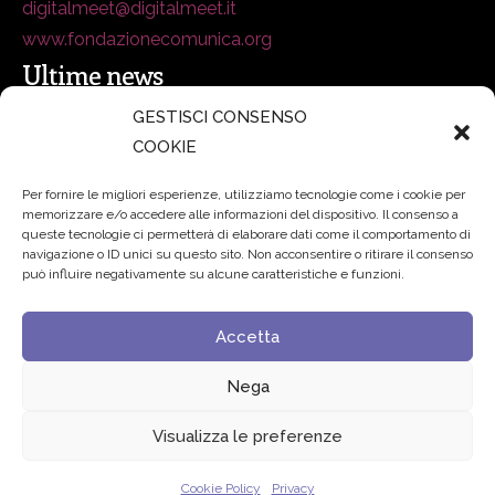
digitalmeet@digitalmeet.it
www.fondazionecomunica.org
Ultime news
GESTISCI CONSENSO
COOKIE
secsolutionforum 2026: è Bologna la nuova capitale
italiana della security
27 Luglio 2026
Per fornire le migliori esperienze, utilizziamo tecnologie come i cookie per
memorizzare e/o accedere alle informazioni del dispositivo. Il consenso a
Padre Benanti: «Intelligenza artificiale? Contro i nuovi
queste tecnologie ci permetterà di elaborare dati come il comportamento di
navigazione o ID unici su questo sito. Non acconsentire o ritirare il consenso
algoritmi del potere serve una governance condivisa»
può influire negativamente su alcune caratteristiche e funzioni.
21 Luglio 2026
Accetta
Edvance – Digital Education Hub Higher Education
15
Giugno 2026
Nega
Visualizza le preferenze
© 2024 Fondazione Comunica – All rights reserved
Cookie Policy
Privacy
Privacy