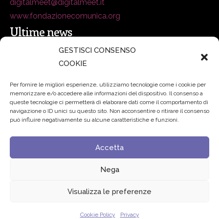
digitalmeet@digitalmeet.it
www.fondazionecomunica.org
Ultime news
GESTISCI CONSENSO
COOKIE
secsolutionforum 2026: è Bologna la nuova capitale
italiana della security
27 Luglio 2026
Per fornire le migliori esperienze, utilizziamo tecnologie come i cookie per
memorizzare e/o accedere alle informazioni del dispositivo. Il consenso a
Padre Benanti: «Intelligenza artificiale? Contro i nuovi
queste tecnologie ci permetterà di elaborare dati come il comportamento di
navigazione o ID unici su questo sito. Non acconsentire o ritirare il consenso
algoritmi del potere serve una governance condivisa»
può influire negativamente su alcune caratteristiche e funzioni.
21 Luglio 2026
Accetta
Edvance – Digital Education Hub Higher Education
15
Giugno 2026
Nega
Visualizza le preferenze
© 2024 Fondazione Comunica – All rights reserved
Cookie Policy
Privacy
Privacy