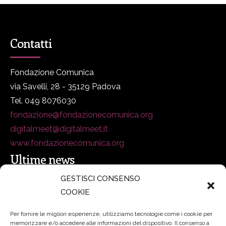
Contatti
Fondazione Comunica
via Savelli, 28 - 35129 Padova
Tel. 049 8076030
fondazione@fondazionecomunica.org
digitalmeet@digitalmeet.it
www.fondazionecomunica.org
Ultime news
GESTISCI CONSENSO
COOKIE
secsolutionforum 2026: è Bologna la nuova capitale
italiana della security
27 Luglio 2026
Per fornire le migliori esperienze, utilizziamo tecnologie come i cookie per
memorizzare e/o accedere alle informazioni del dispositivo. Il consenso a