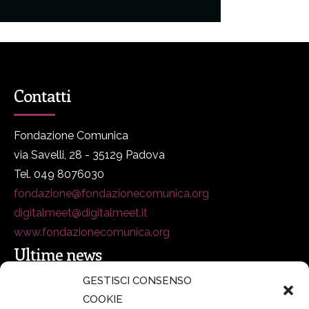
Contatti
Fondazione Comunica
via Savelli, 28 - 35129 Padova
Tel. 049 8076030
fondazione@fondazionecomunica.org
digitalmeet@digitalmeet.it
www.fondazionecomunica.org
Ultime news
GESTISCI CONSENSO
COOKIE
secsolutionforum 2026: è Bologna la nuova capitale