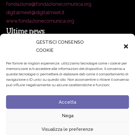
fondazione@fondazionecomunica.org
digitalmeet@digitalmeet.it
www.fondazionecomunica.org
Ultime news
GESTISCI CONSENSO
COOKIE
secsolutionforum 2026: è Bologna la nuova capitale
italiana della security
27 Luglio 2026
Per fornire le migliori esperienze, utilizziamo tecnologie come i cookie per
memorizzare e/o accedere alle informazioni del dispositivo. Il consenso a
Padre Benanti: «Intelligenza artificiale? Contro i nuovi
queste tecnologie ci permetterà di elaborare dati come il comportamento di
navigazione o ID unici su questo sito. Non acconsentire o ritirare il consenso
algoritmi del potere serve una governance condivisa»
può influire negativamente su alcune caratteristiche e funzioni.
21 Luglio 2026
Accetta
Edvance – Digital Education Hub Higher Education
15
Giugno 2026
Nega
Visualizza le preferenze