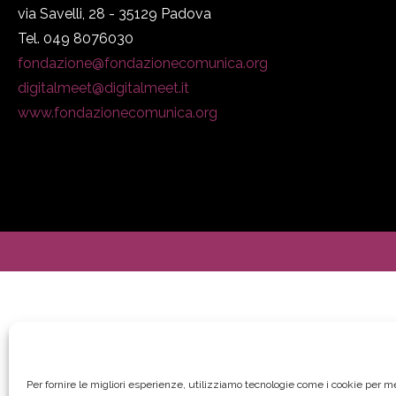
via Savelli, 28 - 35129 Padova
Tel. 049 8076030
fondazione@fondazionecomunica.org
digitalmeet@digitalmeet.it
www.fondazionecomunica.org
Per fornire le migliori esperienze, utilizziamo tecnologie come i cookie per 