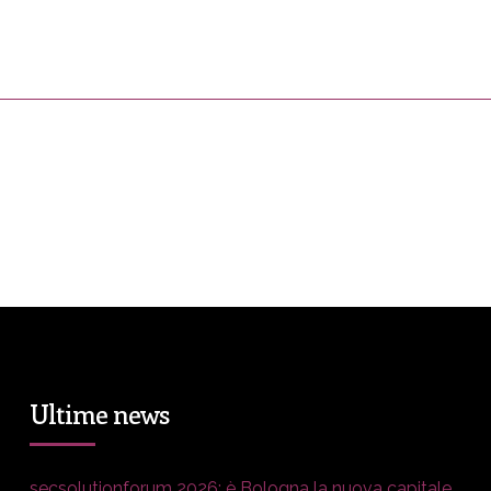
ress&Media
DM Story
Blog
Prop
Ultime news
secsolutionforum 2026: è Bologna la nuova capitale