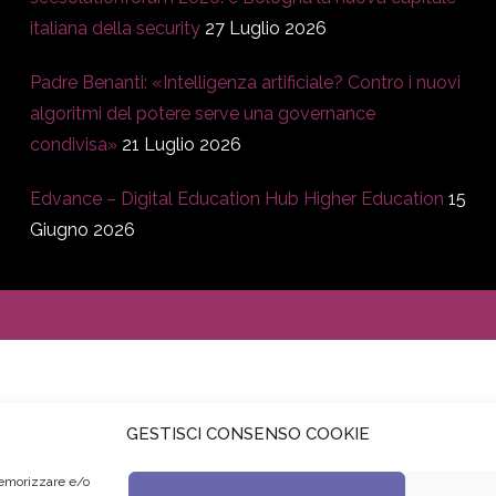
italiana della security
27 Luglio 2026
Padre Benanti: «Intelligenza artificiale? Contro i nuovi
algoritmi del potere serve una governance
condivisa»
21 Luglio 2026
Edvance – Digital Education Hub Higher Education
15
Giugno 2026
GESTISCI CONSENSO COOKIE
memorizzare e/o