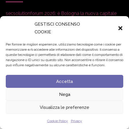
secsolutionforum 2026: è Bologna la nuova capitale
italiana della security
27 Luglio 2026
GESTISCI CONSENSO
COOKIE
Padre Benanti: «Intelligenza artificiale? Contro i nuovi
algoritmi del potere serve una governance condivisa»
Per fornire le migliori esperienze, utilizziamo tecnologie come i cookie per
memorizzare e/o accedere alle informazioni del dispositivo. Il consenso a
21 Luglio 2026
queste tecnologie ci permetterà di elaborare dati come il comportamento di
navigazione o ID unici su questo sito. Non acconsentire o ritirare il consenso
può influire negativamente su alcune caratteristiche e funzioni.
Edvance – Digital Education Hub Higher Education
15
Giugno 2026
Accetta
Nega
© 2024 Fondazione Comunica – All rights reserved
Privacy
Visualizza le preferenze
Cookie Policy
Privacy