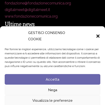
fondazione@fondazionecomunica.org
digitalmeet@digitalmeet.it
www.fondazionecomunica.org
Ultime news
GESTISCI CONSENSO
COOKIE
secsolutionforum 2026: è Bologna la nuova capitale
italiana della security
27 Luglio 2026
Per fornire le migliori esperienze, utilizziamo tecnologie come i cookie per
memorizzare e/o accedere alle informazioni del dispositivo. Il consenso a
Padre Benanti: «Intelligenza artificiale? Contro i nuovi
queste tecnologie ci permetterà di elaborare dati come il comportamento di
navigazione o ID unici su questo sito. Non acconsentire o ritirare il consenso
algoritmi del potere serve una governance condivisa»
può influire negativamente su alcune caratteristiche e funzioni.
21 Luglio 2026
Accetta
Edvance – Digital Education Hub Higher Education
15
Giugno 2026
Nega
Visualizza le preferenze