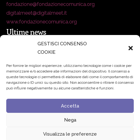
fondazione@fondazionecomunica.org
digitalmeet@digitalmeet.it
www.fondazionecomunica.org
Ultime news
GESTISCI CONSENSO
COOKIE
secsolutionforum 2026: è Bologna la nuova capitale
italiana della security
27 Luglio 2026
Per fornire le migliori esperienze, utilizziamo tecnologie come i cookie per
memorizzare e/o accedere alle informazioni del dispositivo. Il consenso a
Padre Benanti: «Intelligenza artificiale? Contro i nuovi
queste tecnologie ci permetterà di elaborare dati come il comportamento di
navigazione o ID unici su questo sito. Non acconsentire o ritirare il consenso
algoritmi del potere serve una governance condivisa»
può influire negativamente su alcune caratteristiche e funzioni.
21 Luglio 2026
Accetta
Edvance – Digital Education Hub Higher Education
15
Giugno 2026
Nega
Visualizza le preferenze