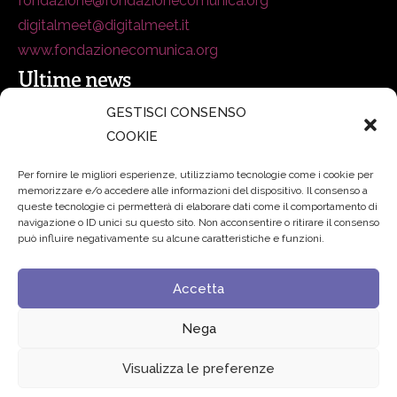
fondazione@fondazionecomunica.org
digitalmeet@digitalmeet.it
www.fondazionecomunica.org
Ultime news
GESTISCI CONSENSO
COOKIE
secsolutionforum 2026: è Bologna la nuova capitale
italiana della security
27 Luglio 2026
Per fornire le migliori esperienze, utilizziamo tecnologie come i cookie per
memorizzare e/o accedere alle informazioni del dispositivo. Il consenso a
Padre Benanti: «Intelligenza artificiale? Contro i nuovi
queste tecnologie ci permetterà di elaborare dati come il comportamento di
navigazione o ID unici su questo sito. Non acconsentire o ritirare il consenso
algoritmi del potere serve una governance condivisa»
può influire negativamente su alcune caratteristiche e funzioni.
21 Luglio 2026
Accetta
Edvance – Digital Education Hub Higher Education
15
Giugno 2026
Nega
Visualizza le preferenze
© 2024 Fondazione Comunica – All rights reserved