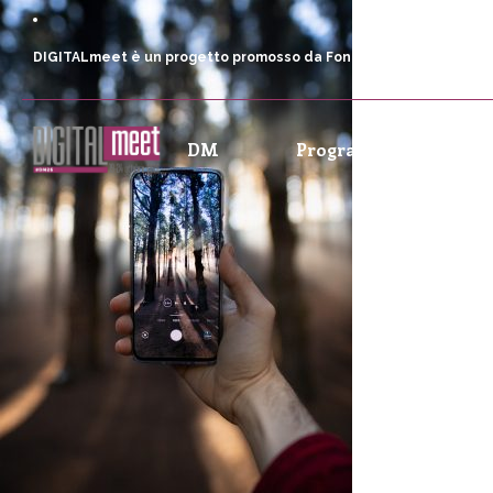
DIGITALmeet è un progetto promosso da Fondazione Comunica
DM
Programma
P