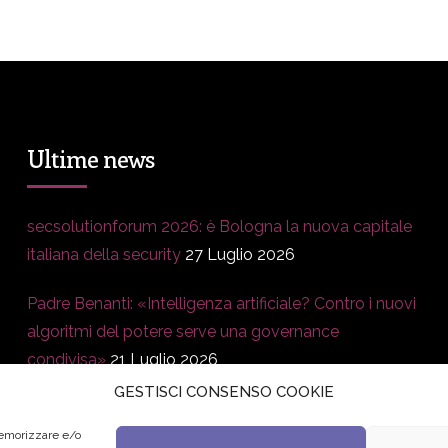
Ultime news
secsolutionforum 2026: è Bologna la nuova capitale
italiana della security
27 Luglio 2026
Padre Benanti: «Intelligenza artificiale? Contro i nuovi
algoritmi del potere serve una governance
condivisa»
21 Luglio 2026
GESTISCI CONSENSO COOKIE
Edvance – Digital Education Hub Higher Education
15
Giugno 2026
memorizzare e/o