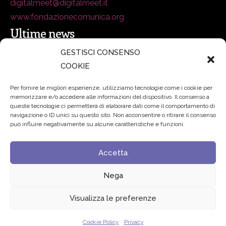
digitalmeet@digitalmeet.it
www.fondazionecomunica.org
Ultime news
GESTISCI CONSENSO
COOKIE
secsolutionforum 2026: è Bologna la nuova capitale
italiana della security
27 Luglio 2026
Per fornire le migliori esperienze, utilizziamo tecnologie come i cookie per
memorizzare e/o accedere alle informazioni del dispositivo. Il consenso a
Padre Benanti: «Intelligenza artificiale? Contro i nuovi
queste tecnologie ci permetterà di elaborare dati come il comportamento di
navigazione o ID unici su questo sito. Non acconsentire o ritirare il consenso
algoritmi del potere serve una governance condivisa»
può influire negativamente su alcune caratteristiche e funzioni.
21 Luglio 2026
Accetta
Edvance – Digital Education Hub Higher Education
15
Giugno 2026
Nega
Visualizza le preferenze
© 2024 Fondazione Comunica – All rights reserved
Cookie Policy
Privacy
Privacy