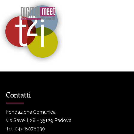
Contatti
Fondazione Comunica
via Savelli, 28 - 35129 Padova
Tel. 049 8076030