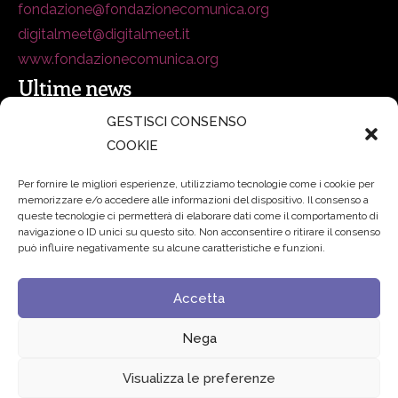
fondazione@fondazionecomunica.org
digitalmeet@digitalmeet.it
www.fondazionecomunica.org
Ultime news
GESTISCI CONSENSO
COOKIE
secsolutionforum 2026: è Bologna la nuova capitale
italiana della security
27 Luglio 2026
Per fornire le migliori esperienze, utilizziamo tecnologie come i cookie per
memorizzare e/o accedere alle informazioni del dispositivo. Il consenso a
Padre Benanti: «Intelligenza artificiale? Contro i nuovi
queste tecnologie ci permetterà di elaborare dati come il comportamento di
navigazione o ID unici su questo sito. Non acconsentire o ritirare il consenso
algoritmi del potere serve una governance condivisa»
può influire negativamente su alcune caratteristiche e funzioni.
21 Luglio 2026
Accetta
Edvance – Digital Education Hub Higher Education
15
Giugno 2026
Nega
Visualizza le preferenze