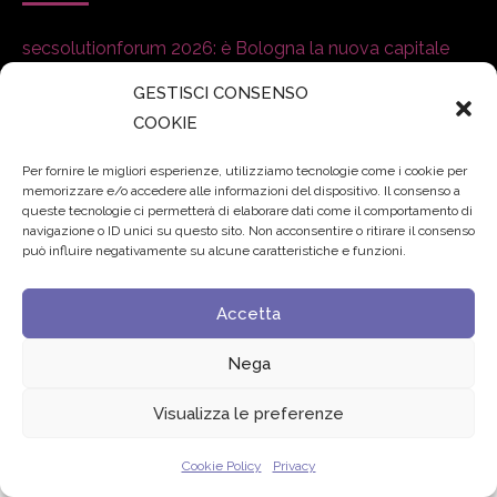
secsolutionforum 2026: è Bologna la nuova capitale
italiana della security
27 Luglio 2026
GESTISCI CONSENSO
COOKIE
Padre Benanti: «Intelligenza artificiale? Contro i nuovi
algoritmi del potere serve una governance condivisa»
Per fornire le migliori esperienze, utilizziamo tecnologie come i cookie per
memorizzare e/o accedere alle informazioni del dispositivo. Il consenso a
21 Luglio 2026
queste tecnologie ci permetterà di elaborare dati come il comportamento di
navigazione o ID unici su questo sito. Non acconsentire o ritirare il consenso
Edvance – Digital Education Hub Higher Education
15
può influire negativamente su alcune caratteristiche e funzioni.
Giugno 2026
Accetta
Nega
© 2024 Fondazione Comunica – All rights reserved
Privacy
Visualizza le preferenze
Cookie Policy
Privacy