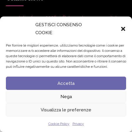
secsolutionforum 2026: è Bologna la nuova capitale
GESTISCI CONSENSO
italiana della security
27 Luglio 2026
COOKIE
Padre Benanti: «Intelligenza artificiale? Contro i nuovi
Per fornire le migliori esperienze, utilizziamo tecnologie come i cookie per
algoritmi del potere serve una governance condivisa»
memorizzare e/o accedere alle informazioni del dispositivo. Il consenso a
queste tecnologie ci permetterà di elaborare dati come il comportamento di
21 Luglio 2026
navigazione o ID unici su questo sito. Non acconsentire o ritirare il consenso
può influire negativamente su alcune caratteristiche e funzioni.
Edvance – Digital Education Hub Higher Education
15
Giugno 2026
Accetta
Nega
© 2024 Fondazione Comunica – All rights reserved
Privacy
Visualizza le preferenze
Cookie Policy
Privacy