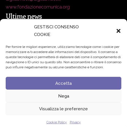
www.fondazionecomunica.org
Ultime news
GESTISCI CONSENSO
COOKIE
secsolutionforum 2026: è Bologna la nuova capitale
italiana della security
27 Luglio 2026
Per fornire le migliori esperienze, utilizziamo tecnologie come i cookie per
memorizzare e/o accedere alle informazioni del dispositivo. Il consenso a
Padre Benanti: «Intelligenza artificiale? Contro i nuovi
queste tecnologie ci permetterà di elaborare dati come il comportamento di
navigazione o ID unici su questo sito. Non acconsentire o ritirare il consenso
algoritmi del potere serve una governance condivisa»
può influire negativamente su alcune caratteristiche e funzioni.
21 Luglio 2026
Accetta
Edvance – Digital Education Hub Higher Education
15
Giugno 2026
Nega
Visualizza le preferenze
© 2024 Fondazione Comunica – All rights reserved
Cookie Policy
Privacy
Privacy