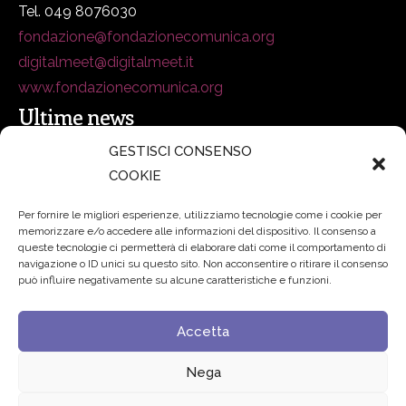
Tel. 049 8076030
fondazione@fondazionecomunica.org
digitalmeet@digitalmeet.it
www.fondazionecomunica.org
Ultime news
GESTISCI CONSENSO
COOKIE
secsolutionforum 2026: è Bologna la nuova capitale
italiana della security
27 Luglio 2026
Per fornire le migliori esperienze, utilizziamo tecnologie come i cookie per
memorizzare e/o accedere alle informazioni del dispositivo. Il consenso a
Padre Benanti: «Intelligenza artificiale? Contro i nuovi
queste tecnologie ci permetterà di elaborare dati come il comportamento di
navigazione o ID unici su questo sito. Non acconsentire o ritirare il consenso
algoritmi del potere serve una governance condivisa»
può influire negativamente su alcune caratteristiche e funzioni.
21 Luglio 2026
Accetta
Edvance – Digital Education Hub Higher Education
15
Giugno 2026
Nega