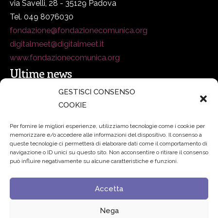
via Savelli, 28 - 35129 Padova
Tel. 049 8076030
fondazione@fondazionecomunica.org
digitalmeet@digitalmeet.it
www.fondazionecomunica.org
Ultime news
GESTISCI CONSENSO
COOKIE
secsolutionforum 2026: è Bologna la nuova capitale
italiana della security
27 Luglio 2026
Per fornire le migliori esperienze, utilizziamo tecnologie come i cookie per
memorizzare e/o accedere alle informazioni del dispositivo. Il consenso a
Padre Benanti: «Intelligenza artificiale? Contro i nuovi
queste tecnologie ci permetterà di elaborare dati come il comportamento di
navigazione o ID unici su questo sito. Non acconsentire o ritirare il consenso
algoritmi del potere serve una governance condivisa»
può influire negativamente su alcune caratteristiche e funzioni.
21 Luglio 2026
Accetta
Edvance – Digital Education Hub Higher Education
15
Giugno 2026
Nega