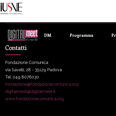
DIGITALmeet è un progetto promosso da Fondazione Comunica
DM
Programma
P
Contatti
Fondazione Comunica
via Savelli, 28 - 35129 Padova
Tel. 049 8076030
fondazione@fondazionecomunica.org
digitalmeet@digitalmeet.it
www.fondazionecomunica.org