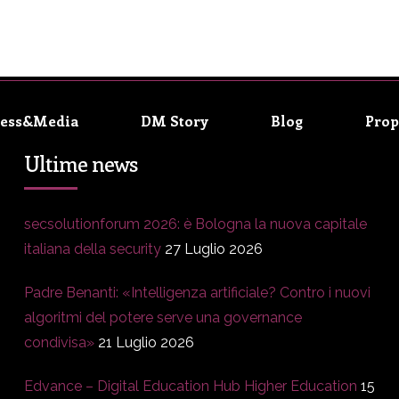
ress&Media
DM Story
Blog
Prop
Ultime news
secsolutionforum 2026: è Bologna la nuova capitale
italiana della security
27 Luglio 2026
Padre Benanti: «Intelligenza artificiale? Contro i nuovi
algoritmi del potere serve una governance
condivisa»
21 Luglio 2026
Edvance – Digital Education Hub Higher Education
15