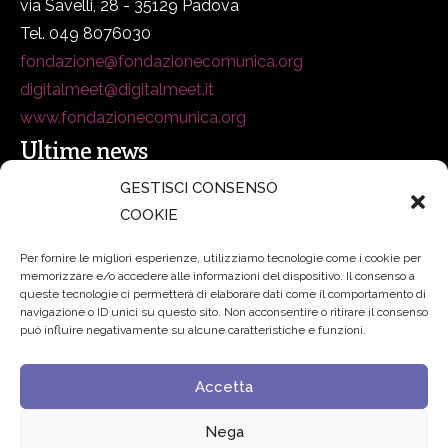
via Savelli, 28 - 35129 Padova
Tel. 049 8076030
fondazione@fondazionecomunica.org
digitalmeet@digitalmeet.it
www.fondazionecomunica.org
Ultime news
GESTISCI CONSENSO
COOKIE
secsolutionforum 2026: è Bologna la nuova capitale
italiana della security
27 Luglio 2026
Per fornire le migliori esperienze, utilizziamo tecnologie come i cookie per
memorizzare e/o accedere alle informazioni del dispositivo. Il consenso a
Padre Benanti: «Intelligenza artificiale? Contro i nuovi
queste tecnologie ci permetterà di elaborare dati come il comportamento di
navigazione o ID unici su questo sito. Non acconsentire o ritirare il consenso
algoritmi del potere serve una governance condivisa»
può influire negativamente su alcune caratteristiche e funzioni.
21 Luglio 2026
Accetta
Edvance – Digital Education Hub Higher Education
15
Giugno 2026
Nega