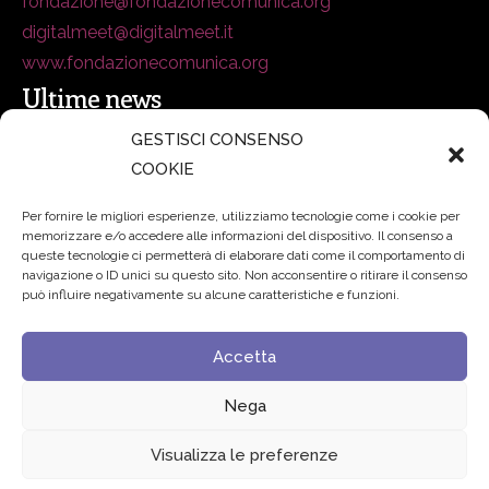
fondazione@fondazionecomunica.org
digitalmeet@digitalmeet.it
www.fondazionecomunica.org
Ultime news
GESTISCI CONSENSO
COOKIE
secsolutionforum 2026: è Bologna la nuova capitale
italiana della security
27 Luglio 2026
Per fornire le migliori esperienze, utilizziamo tecnologie come i cookie per
memorizzare e/o accedere alle informazioni del dispositivo. Il consenso a
Padre Benanti: «Intelligenza artificiale? Contro i nuovi
queste tecnologie ci permetterà di elaborare dati come il comportamento di
navigazione o ID unici su questo sito. Non acconsentire o ritirare il consenso
algoritmi del potere serve una governance condivisa»
può influire negativamente su alcune caratteristiche e funzioni.
21 Luglio 2026
Accetta
Edvance – Digital Education Hub Higher Education
15
Giugno 2026
Nega
Visualizza le preferenze
© 2024 Fondazione Comunica – All rights reserved