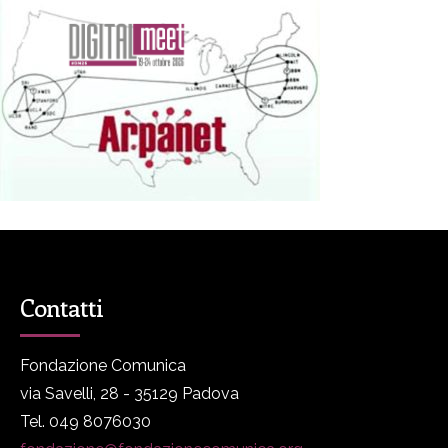
Contatti
Fondazione Comunica
via Savelli, 28 - 35129 Padova
Tel. 049 8076030