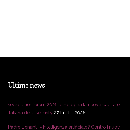
ress&Media
DM Story
Blog
Prop
Ultime news
secsolutionforum 2026: è Bologna la nuova capitale
italiana della security
27 Luglio 2026
Padre Benanti: «Intelligenza artificiale? Contro i nuovi