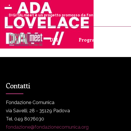
DIGITALmeet è un progetto promosso da Fondazione Comunica
DM
Programma
P
Contatti
Fondazione Comunica
via Savelli, 28 - 35129 Padova
Tel. 049 8076030
fondazione@fondazionecomunica.org