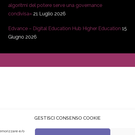
algoritmi del potere serve una governance
condivisa»
21 Luglio 2026
Edvance – Digital Education Hub Higher Education
15
Giugno 2026
GESTISCI CONSENSO COOKIE
memorizzare e/o