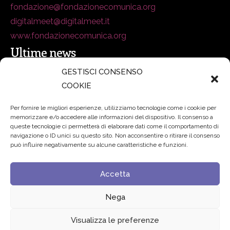
fondazione@fondazionecomunica.org
digitalmeet@digitalmeet.it
www.fondazionecomunica.org
Ultime news
GESTISCI CONSENSO
COOKIE
secsolutionforum 2026: è Bologna la nuova capitale
italiana della security
27 Luglio 2026
Per fornire le migliori esperienze, utilizziamo tecnologie come i cookie per
memorizzare e/o accedere alle informazioni del dispositivo. Il consenso a
Padre Benanti: «Intelligenza artificiale? Contro i nuovi
queste tecnologie ci permetterà di elaborare dati come il comportamento di
navigazione o ID unici su questo sito. Non acconsentire o ritirare il consenso
algoritmi del potere serve una governance condivisa»
può influire negativamente su alcune caratteristiche e funzioni.
21 Luglio 2026
Accetta
Edvance – Digital Education Hub Higher Education
15
Giugno 2026
Nega
Visualizza le preferenze