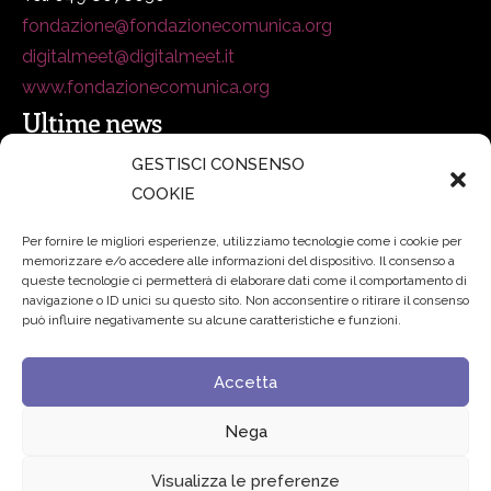
fondazione@fondazionecomunica.org
digitalmeet@digitalmeet.it
www.fondazionecomunica.org
Ultime news
GESTISCI CONSENSO
COOKIE
secsolutionforum 2026: è Bologna la nuova capitale
italiana della security
27 Luglio 2026
Per fornire le migliori esperienze, utilizziamo tecnologie come i cookie per
memorizzare e/o accedere alle informazioni del dispositivo. Il consenso a
Padre Benanti: «Intelligenza artificiale? Contro i nuovi
queste tecnologie ci permetterà di elaborare dati come il comportamento di
navigazione o ID unici su questo sito. Non acconsentire o ritirare il consenso
algoritmi del potere serve una governance condivisa»
può influire negativamente su alcune caratteristiche e funzioni.
21 Luglio 2026
Accetta
Edvance – Digital Education Hub Higher Education
15
Giugno 2026
Nega
Visualizza le preferenze