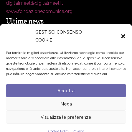
digitalmeet@digitalmeet.it
www.fondazionecomunica.org
Ultime news
GESTISCI CONSENSO
COOKIE
secsolutionforum 2026: è Bologna la nuova capitale
italiana della security
27 Luglio 2026
Per fornire le migliori esperienze, utilizziamo tecnologie come i cookie per
memorizzare e/o accedere alle informazioni del dispositivo. Il consenso a
Padre Benanti: «Intelligenza artificiale? Contro i nuovi
queste tecnologie ci permetterà di elaborare dati come il comportamento di
navigazione o ID unici su questo sito. Non acconsentire o ritirare il consenso
algoritmi del potere serve una governance condivisa»
può influire negativamente su alcune caratteristiche e funzioni.
21 Luglio 2026
Accetta
Edvance – Digital Education Hub Higher Education
15
Giugno 2026
Nega
Visualizza le preferenze
© 2024 Fondazione Comunica – All rights reserved
Cookie Policy
Privacy