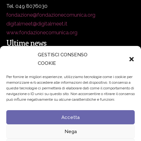
Tel. 049 8076030
fondazione@fondazionecomunica.org
digitalmeet@digitalmeet.it
www.fondazionecomunica.org
Ultime news
GESTISCI CONSENSO
COOKIE
secsolutionforum 2026: è Bologna la nuova capitale
italiana della security
27 Luglio 2026
Per fornire le migliori esperienze, utilizziamo tecnologie come i cookie per
memorizzare e/o accedere alle informazioni del dispositivo. Il consenso a
Padre Benanti: «Intelligenza artificiale? Contro i nuovi
queste tecnologie ci permetterà di elaborare dati come il comportamento di
navigazione o ID unici su questo sito. Non acconsentire o ritirare il consenso
algoritmi del potere serve una governance condivisa»
può influire negativamente su alcune caratteristiche e funzioni.
21 Luglio 2026
Accetta
Edvance – Digital Education Hub Higher Education
15
Giugno 2026
Nega