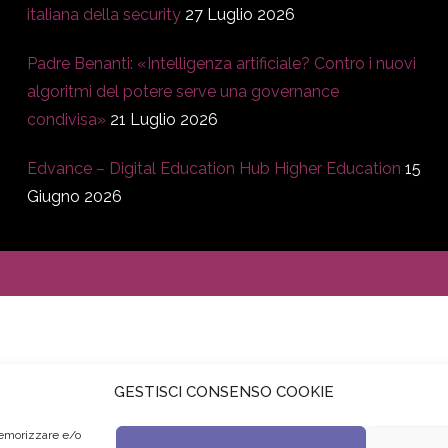
italiana della security
27 Luglio 2026
Padre Benanti: «Intelligenza artificiale? Contro i nuovi
algoritmi del potere serve una governance
condivisa»
21 Luglio 2026
Edvance – Digital Education Hub Higher Education
15
Giugno 2026
GESTISCI CONSENSO COOKIE
memorizzare e/o