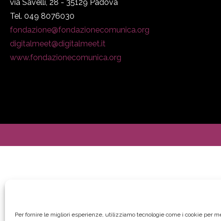
via Savelli, 28 - 35129 Padova
Tel. 049 8076030
fondazione@fondazionecomunica.org
digitalmeet@digitalmeet.it
www.fondazionecomunica.org
Per fornire le migliori esperienze, utilizziamo tecnologie come i cookie per 