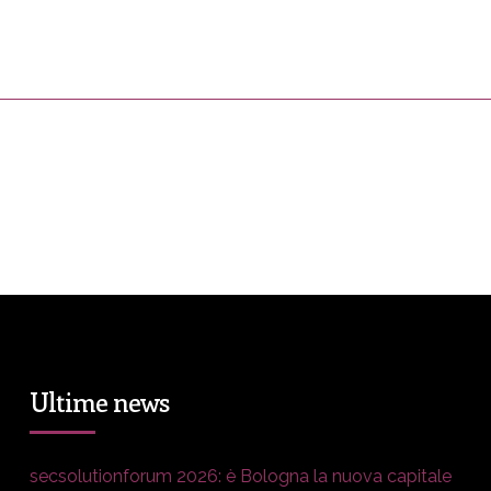
ress&Media
DM Story
Blog
Prop
Ultime news
secsolutionforum 2026: è Bologna la nuova capitale