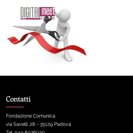
Contatti
Fondazione Comunica
via Savelli, 28 - 35129 Padova
Tel. 049 8076030