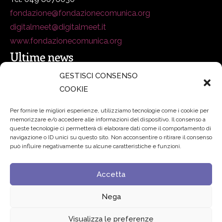
fondazione@fondazionecomunica.org
digitalmeet@digitalmeet.it
www.fondazionecomunica.org
Ultime news
GESTISCI CONSENSO
COOKIE
secsolutionforum 2026: è Bologna la nuova capitale
italiana della security
27 Luglio 2026
Per fornire le migliori esperienze, utilizziamo tecnologie come i cookie per
memorizzare e/o accedere alle informazioni del dispositivo. Il consenso a
Padre Benanti: «Intelligenza artificiale? Contro i nuovi
queste tecnologie ci permetterà di elaborare dati come il comportamento di
navigazione o ID unici su questo sito. Non acconsentire o ritirare il consenso
algoritmi del potere serve una governance condivisa»
può influire negativamente su alcune caratteristiche e funzioni.
21 Luglio 2026
Accetta
Edvance – Digital Education Hub Higher Education
15
Giugno 2026
Nega
Visualizza le preferenze