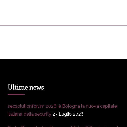
ress&Media
DM Story
Blog
Prop
Ultime news
secsolutionforum 2026: è Bologna la nuova capitale
italiana della security
27 Luglio 2026