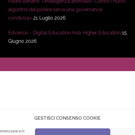
Padre Benanti: «Intelligenza artificiale? Contro i nuovi
algoritmi del potere serve una governance
condivisa»
21 Luglio 2026
Edvance – Digital Education Hub Higher Education
15
Giugno 2026
GESTISCI CONSENSO COOKIE
memorizzare e/o