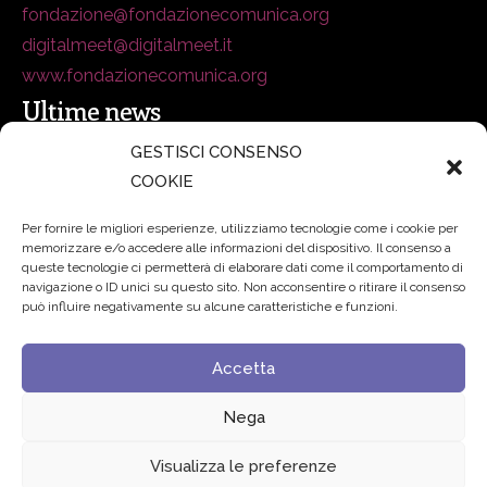
fondazione@fondazionecomunica.org
digitalmeet@digitalmeet.it
www.fondazionecomunica.org
Ultime news
GESTISCI CONSENSO
COOKIE
secsolutionforum 2026: è Bologna la nuova capitale
italiana della security
27 Luglio 2026
Per fornire le migliori esperienze, utilizziamo tecnologie come i cookie per
memorizzare e/o accedere alle informazioni del dispositivo. Il consenso a
Padre Benanti: «Intelligenza artificiale? Contro i nuovi
queste tecnologie ci permetterà di elaborare dati come il comportamento di
navigazione o ID unici su questo sito. Non acconsentire o ritirare il consenso
algoritmi del potere serve una governance condivisa»
può influire negativamente su alcune caratteristiche e funzioni.
21 Luglio 2026
Accetta
Edvance – Digital Education Hub Higher Education
15
Giugno 2026
Nega
Visualizza le preferenze