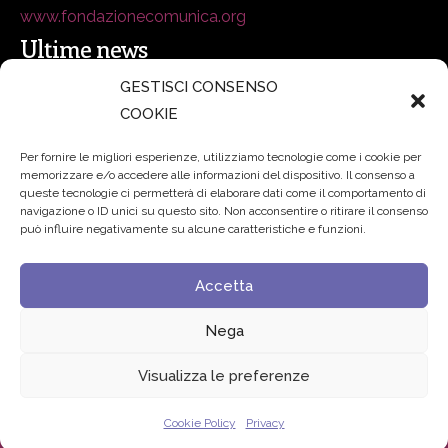
www.fondazionecomunica.org
Ultime news
GESTISCI CONSENSO
COOKIE
secsolutionforum 2026: è Bologna la nuova capitale
italiana della security
27 Luglio 2026
Per fornire le migliori esperienze, utilizziamo tecnologie come i cookie per
memorizzare e/o accedere alle informazioni del dispositivo. Il consenso a
Padre Benanti: «Intelligenza artificiale? Contro i nuovi
queste tecnologie ci permetterà di elaborare dati come il comportamento di
navigazione o ID unici su questo sito. Non acconsentire o ritirare il consenso
algoritmi del potere serve una governance condivisa»
può influire negativamente su alcune caratteristiche e funzioni.
21 Luglio 2026
Accetta
Edvance – Digital Education Hub Higher Education
15
Giugno 2026
Nega
Visualizza le preferenze
© 2024 Fondazione Comunica – All rights reserved
Cookie Policy
Privacy
Privacy