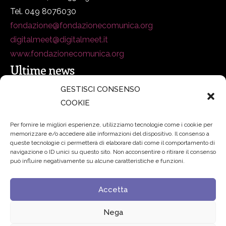
Tel. 049 8076030
fondazione@fondazionecomunica.org
digitalmeet@digitalmeet.it
www.fondazionecomunica.org
Ultime news
GESTISCI CONSENSO
COOKIE
secsolutionforum 2026: è Bologna la nuova capitale
italiana della security
27 Luglio 2026
Per fornire le migliori esperienze, utilizziamo tecnologie come i cookie per
memorizzare e/o accedere alle informazioni del dispositivo. Il consenso a
Padre Benanti: «Intelligenza artificiale? Contro i nuovi
queste tecnologie ci permetterà di elaborare dati come il comportamento di
navigazione o ID unici su questo sito. Non acconsentire o ritirare il consenso
algoritmi del potere serve una governance condivisa»
può influire negativamente su alcune caratteristiche e funzioni.
21 Luglio 2026
Accetta
Edvance – Digital Education Hub Higher Education
15
Giugno 2026
Nega