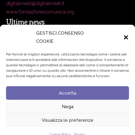
digitalmeet@digitalmeet.it
www.fondazionecomunica.org
Ultime news
GESTISCI CONSENSO
COOKIE
secsolutionforum 2026: è Bologna la nuova capitale
italiana della security
27 Luglio 2026
Per fornire le migliori esperienze, utilizziamo tecnologie come i cookie per
memorizzare e/o accedere alle informazioni del dispositivo. Il consenso a
Padre Benanti: «Intelligenza artificiale? Contro i nuovi
queste tecnologie ci permetterà di elaborare dati come il comportamento di
navigazione o ID unici su questo sito. Non acconsentire o ritirare il consenso
algoritmi del potere serve una governance condivisa»
può influire negativamente su alcune caratteristiche e funzioni.
21 Luglio 2026
Accetta
Edvance – Digital Education Hub Higher Education
15
Giugno 2026
Nega
Visualizza le preferenze
© 2024 Fondazione Comunica – All rights reserved
Cookie Policy
Privacy