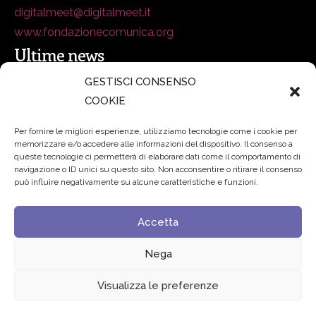
digitalmeet@digitalmeet.it
www.fondazionecomunica.org
Ultime news
GESTISCI CONSENSO
COOKIE
secsolutionforum 2026: è Bologna la nuova capitale
italiana della security
27 Luglio 2026
Per fornire le migliori esperienze, utilizziamo tecnologie come i cookie per
memorizzare e/o accedere alle informazioni del dispositivo. Il consenso a
Padre Benanti: «Intelligenza artificiale? Contro i nuovi
queste tecnologie ci permetterà di elaborare dati come il comportamento di
navigazione o ID unici su questo sito. Non acconsentire o ritirare il consenso
algoritmi del potere serve una governance condivisa»
può influire negativamente su alcune caratteristiche e funzioni.
21 Luglio 2026
Accetta
Edvance – Digital Education Hub Higher Education
15
Giugno 2026
Nega
Visualizza le preferenze
© 2024 Fondazione Comunica – All rights reserved