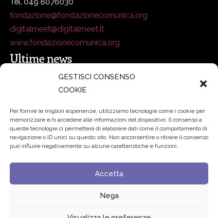
Tel. 049 8076030
fondazione@fondazionecomunica.org
digitalmeet@digitalmeet.it
www.fondazionecomunica.org
Ultime news
GESTISCI CONSENSO
COOKIE
secsolutionforum 2026: è Bologna la nuova capitale
italiana della security
27 Luglio 2026
Per fornire le migliori esperienze, utilizziamo tecnologie come i cookie per
memorizzare e/o accedere alle informazioni del dispositivo. Il consenso a
Padre Benanti: «Intelligenza artificiale? Contro i nuovi
queste tecnologie ci permetterà di elaborare dati come il comportamento di
navigazione o ID unici su questo sito. Non acconsentire o ritirare il consenso
algoritmi del potere serve una governance condivisa»
può influire negativamente su alcune caratteristiche e funzioni.
21 Luglio 2026
Accetta
Edvance – Digital Education Hub Higher Education
15
Giugno 2026
Nega
Visualizza le preferenze