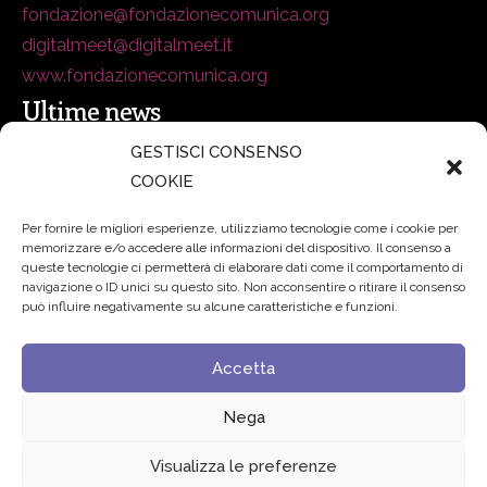
fondazione@fondazionecomunica.org
digitalmeet@digitalmeet.it
www.fondazionecomunica.org
Ultime news
GESTISCI CONSENSO
COOKIE
secsolutionforum 2026: è Bologna la nuova capitale
italiana della security
27 Luglio 2026
Per fornire le migliori esperienze, utilizziamo tecnologie come i cookie per
memorizzare e/o accedere alle informazioni del dispositivo. Il consenso a
Padre Benanti: «Intelligenza artificiale? Contro i nuovi
queste tecnologie ci permetterà di elaborare dati come il comportamento di
navigazione o ID unici su questo sito. Non acconsentire o ritirare il consenso
algoritmi del potere serve una governance condivisa»
può influire negativamente su alcune caratteristiche e funzioni.
21 Luglio 2026
Accetta
Edvance – Digital Education Hub Higher Education
15
Giugno 2026
Nega
Visualizza le preferenze