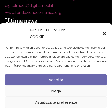
digitalmeet@digitalmeet.it
www.fondazionecomunica.org
Ultime news
GESTISCI CONSENSO
COOKIE
secsolutionforum 2026: è Bologna la nuova capitale
italiana della security
27 Luglio 2026
Per fornire le migliori esperienze, utilizziamo tecnologie come i cookie per
memorizzare e/o accedere alle informazioni del dispositivo. Il consenso a
Padre Benanti: «Intelligenza artificiale? Contro i nuovi
queste tecnologie ci permetterà di elaborare dati come il comportamento di
navigazione o ID unici su questo sito. Non acconsentire o ritirare il consenso
algoritmi del potere serve una governance condivisa»
può influire negativamente su alcune caratteristiche e funzioni.
21 Luglio 2026
Accetta
Edvance – Digital Education Hub Higher Education
15
Giugno 2026
Nega
Visualizza le preferenze
© 2024 Fondazione Comunica – All rights reserved