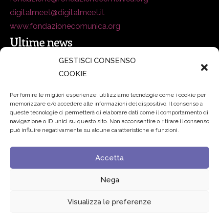
digitalmeet@digitalmeet.it
www.fondazionecomunica.org
Ultime news
GESTISCI CONSENSO
COOKIE
secsolutionforum 2026: è Bologna la nuova capitale
italiana della security
27 Luglio 2026
Per fornire le migliori esperienze, utilizziamo tecnologie come i cookie per
memorizzare e/o accedere alle informazioni del dispositivo. Il consenso a
Padre Benanti: «Intelligenza artificiale? Contro i nuovi
queste tecnologie ci permetterà di elaborare dati come il comportamento di
navigazione o ID unici su questo sito. Non acconsentire o ritirare il consenso
algoritmi del potere serve una governance condivisa»
può influire negativamente su alcune caratteristiche e funzioni.
21 Luglio 2026
Accetta
Edvance – Digital Education Hub Higher Education
15
Giugno 2026
Nega
Visualizza le preferenze
© 2024 Fondazione Comunica – All rights reserved