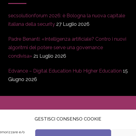
secsolutionforum 2026: è Bologna la nuova capitale
italiana della security
27 Luglio 2026
Padre Benanti: «Intelligenza artificiale? Contro i nuovi
algoritmi del potere serve una governance
condivisa»
21 Luglio 2026
Edvance – Digital Education Hub Higher Education
15
Giugno 2026
GESTISCI CONSENSO COOKIE
memorizzare e/o