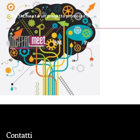
DIGITALmeet è un progetto promosso da Fondazione Comunica
DM
Programma
P
Contatti