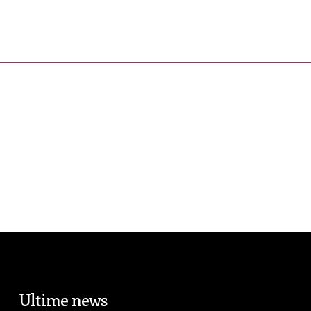
ress&Media
DM Story
Blog
Prop
Ultime news