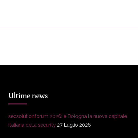
ress&Media
DM Story
Blog
Prop
Ultime news
secsolutionforum 2026: è Bologna la nuova capitale
italiana della security
27 Luglio 2026