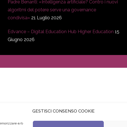
Padre Benanti: «Intelligenza artificiale? Contro i nuovi
algoritmi del potere serve una governance
condivisa»
21 Luglio 2026
Edvance – Digital Education Hub Higher Education
15
Giugno 2026
GESTISCI CONSENSO COOKIE
memorizzare e/o