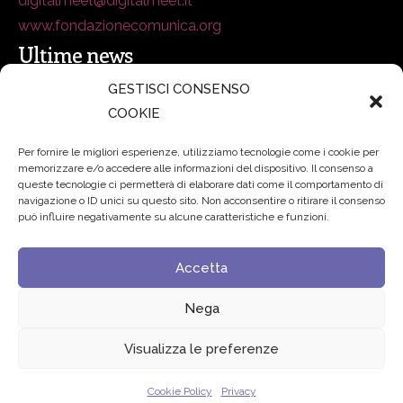
digitalmeet@digitalmeet.it
www.fondazionecomunica.org
Ultime news
GESTISCI CONSENSO
COOKIE
secsolutionforum 2026: è Bologna la nuova capitale
italiana della security
27 Luglio 2026
Per fornire le migliori esperienze, utilizziamo tecnologie come i cookie per
memorizzare e/o accedere alle informazioni del dispositivo. Il consenso a
Padre Benanti: «Intelligenza artificiale? Contro i nuovi
queste tecnologie ci permetterà di elaborare dati come il comportamento di
navigazione o ID unici su questo sito. Non acconsentire o ritirare il consenso
algoritmi del potere serve una governance condivisa»
può influire negativamente su alcune caratteristiche e funzioni.
21 Luglio 2026
Accetta
Edvance – Digital Education Hub Higher Education
15
Giugno 2026
Nega
Visualizza le preferenze
© 2024 Fondazione Comunica – All rights reserved
Cookie Policy
Privacy
Privacy