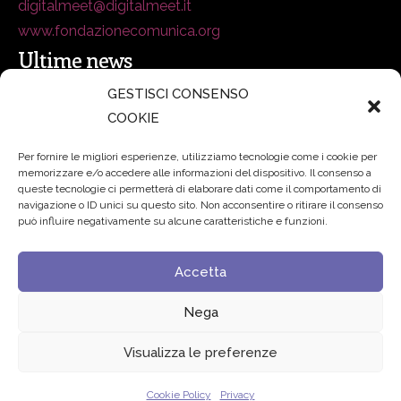
digitalmeet@digitalmeet.it
www.fondazionecomunica.org
Ultime news
GESTISCI CONSENSO
COOKIE
secsolutionforum 2026: è Bologna la nuova capitale
italiana della security
27 Luglio 2026
Per fornire le migliori esperienze, utilizziamo tecnologie come i cookie per
memorizzare e/o accedere alle informazioni del dispositivo. Il consenso a
Padre Benanti: «Intelligenza artificiale? Contro i nuovi
queste tecnologie ci permetterà di elaborare dati come il comportamento di
navigazione o ID unici su questo sito. Non acconsentire o ritirare il consenso
algoritmi del potere serve una governance condivisa»
può influire negativamente su alcune caratteristiche e funzioni.
21 Luglio 2026
Accetta
Edvance – Digital Education Hub Higher Education
15
Giugno 2026
Nega
Visualizza le preferenze
© 2024 Fondazione Comunica – All rights reserved
Cookie Policy
Privacy
Privacy