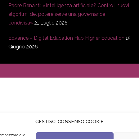
Padre Benanti: «Intelligenza artificiale? Contro i nuovi
algoritmi del potere serve una governance
condivisa»
21 Luglio 2026
Edvance – Digital Education Hub Higher Education
15
Giugno 2026
GESTISCI CONSENSO COOKIE
memorizzare e/o