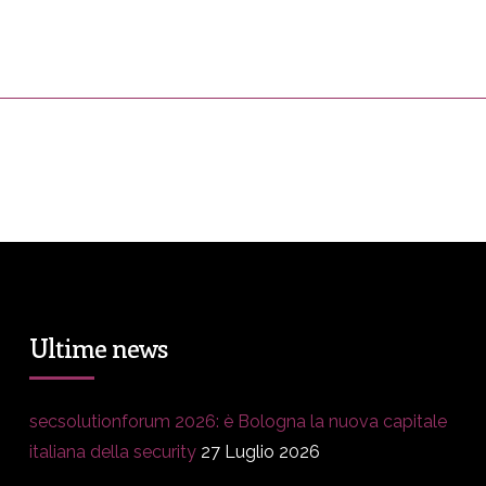
ress&Media
DM Story
Blog
Prop
Ultime news
secsolutionforum 2026: è Bologna la nuova capitale
italiana della security
27 Luglio 2026