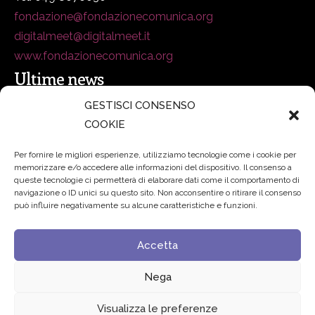
fondazione@fondazionecomunica.org
digitalmeet@digitalmeet.it
www.fondazionecomunica.org
Ultime news
GESTISCI CONSENSO
COOKIE
secsolutionforum 2026: è Bologna la nuova capitale
italiana della security
27 Luglio 2026
Per fornire le migliori esperienze, utilizziamo tecnologie come i cookie per
memorizzare e/o accedere alle informazioni del dispositivo. Il consenso a
Padre Benanti: «Intelligenza artificiale? Contro i nuovi
queste tecnologie ci permetterà di elaborare dati come il comportamento di
navigazione o ID unici su questo sito. Non acconsentire o ritirare il consenso
algoritmi del potere serve una governance condivisa»
può influire negativamente su alcune caratteristiche e funzioni.
21 Luglio 2026
Accetta
Edvance – Digital Education Hub Higher Education
15
Giugno 2026
Nega
Visualizza le preferenze