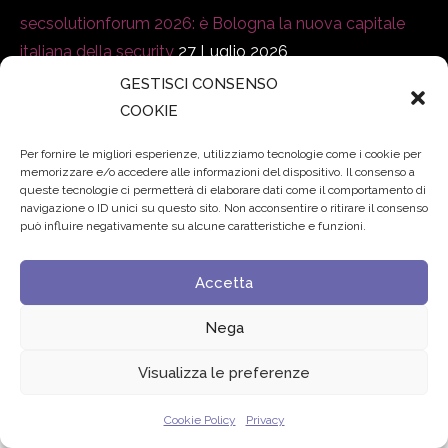
secsolutionforum 2026: è Bologna la nuova capitale
italiana della security
27 Luglio 2026
GESTISCI CONSENSO
Padre Benanti: «Intelligenza artificiale? Contro i nuovi
COOKIE
algoritmi del potere serve una governance condivisa»
Per fornire le migliori esperienze, utilizziamo tecnologie come i cookie per
21 Luglio 2026
memorizzare e/o accedere alle informazioni del dispositivo. Il consenso a
queste tecnologie ci permetterà di elaborare dati come il comportamento di
Edvance – Digital Education Hub Higher Education
15
navigazione o ID unici su questo sito. Non acconsentire o ritirare il consenso
può influire negativamente su alcune caratteristiche e funzioni.
Giugno 2026
Accetta
© 2024 Fondazione Comunica – All rights reserved
Nega
Privacy
Visualizza le preferenze
Cookie Policy
Privacy