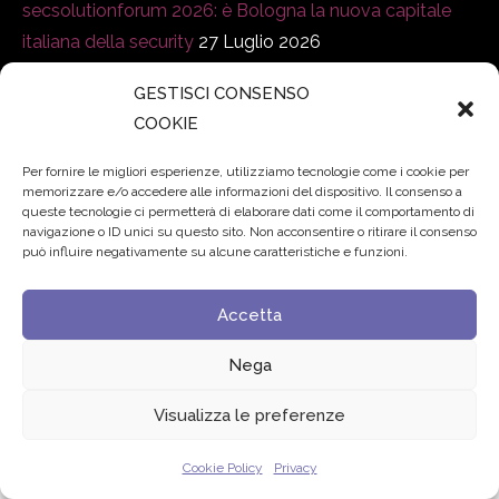
secsolutionforum 2026: è Bologna la nuova capitale
italiana della security
27 Luglio 2026
GESTISCI CONSENSO
Padre Benanti: «Intelligenza artificiale? Contro i nuovi
COOKIE
algoritmi del potere serve una governance condivisa»
21 Luglio 2026
Per fornire le migliori esperienze, utilizziamo tecnologie come i cookie per
memorizzare e/o accedere alle informazioni del dispositivo. Il consenso a
Edvance – Digital Education Hub Higher Education
15
queste tecnologie ci permetterà di elaborare dati come il comportamento di
navigazione o ID unici su questo sito. Non acconsentire o ritirare il consenso
Giugno 2026
può influire negativamente su alcune caratteristiche e funzioni.
Accetta
© 2024 Fondazione Comunica – All rights reserved
Privacy
Nega
Visualizza le preferenze
Cookie Policy
Privacy