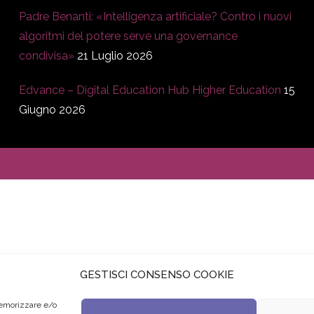
Padre Benanti: «Intelligenza artificiale? Contro i nuovi
algoritmi del potere serve una governance
condivisa»
21 Luglio 2026
Edvance – Digital Education Hub Higher Education
15
Giugno 2026
GESTISCI CONSENSO COOKIE
memorizzare e/o