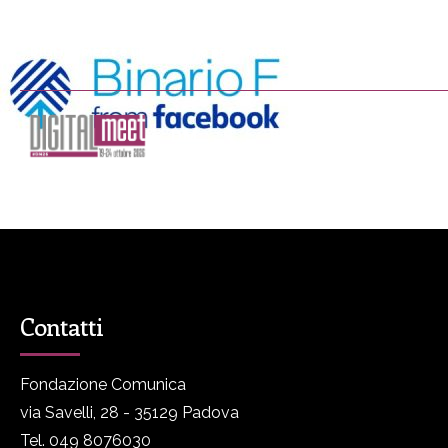
DIGITALmeet è un progetto promosso da Fondazione Comunica
DM
Programma
P
Contatti
Fondazione Comunica
via Savelli, 28 - 35129 Padova
Tel. 049 8076030