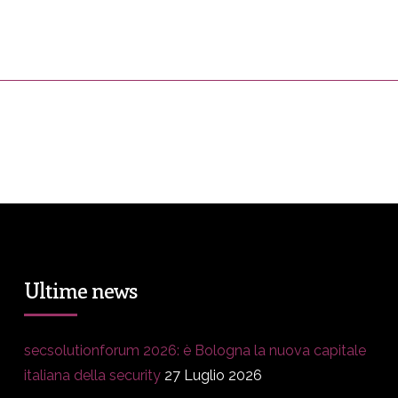
ress&Media
DM Story
Blog
Prop
Ultime news
secsolutionforum 2026: è Bologna la nuova capitale
italiana della security
27 Luglio 2026