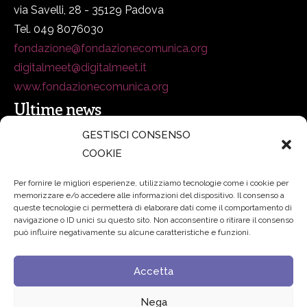
via Savelli, 28 - 35129 Padova
Tel. 049 8076030
fondazione@fondazionecomunica.org
digitalmeet@digitalmeet.it
www.fondazionecomunica.org
Ultime news
GESTISCI CONSENSO
COOKIE
secsolutionforum 2026: è Bologna la nuova capitale
italiana della security
27 Luglio 2026
Per fornire le migliori esperienze, utilizziamo tecnologie come i cookie per
memorizzare e/o accedere alle informazioni del dispositivo. Il consenso a
Padre Benanti: «Intelligenza artificiale? Contro i nuovi
queste tecnologie ci permetterà di elaborare dati come il comportamento di
navigazione o ID unici su questo sito. Non acconsentire o ritirare il consenso
algoritmi del potere serve una governance condivisa»
può influire negativamente su alcune caratteristiche e funzioni.
21 Luglio 2026
Accetta
Edvance – Digital Education Hub Higher Education
15
Giugno 2026
Nega