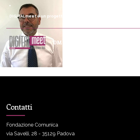
DIGITALmeet è un progetto promosso da Fondazione Comunica
DM
Programma
P
Contatti
Fondazione Comunica
via Savelli, 28 - 35129 Padova