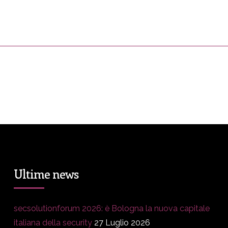
ress&Media
DM Story
Blog
Prop
Ultime news
secsolutionforum 2026: è Bologna la nuova capitale
italiana della security
27 Luglio 2026