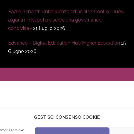
Padre Benanti: «Intelligenza artificiale? Contro i nuovi
algoritmi del potere serve una governance
condivisa»
21 Luglio 2026
Edvance – Digital Education Hub Higher Education
15
Giugno 2026
GESTISCI CONSENSO COOKIE
memorizzare e/o